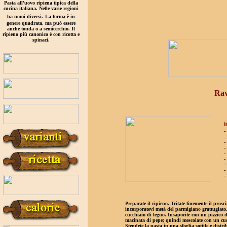
Pasta all'uovo ripiena tipica della
cucina italiana. Nelle varie regioni
ha nomi diversi.
La forma è in
genere quadrata, ma può essere
anche tonda o a semicerchio. Il
ripieno più canonico è con ricotta e
spinaci.
Rav
i
-
-
-
-
-
-
-
-
-
Preparate il ripieno. Tritate finemente il prosci
incorporatevi metà del parmigiano grattugiato,
cucchiaio di legno. Insaporite con un pizzico d
macinata di pepe; quindi mescolate con un cucc
Stendete la pasta in una sfoglia sottile e distri