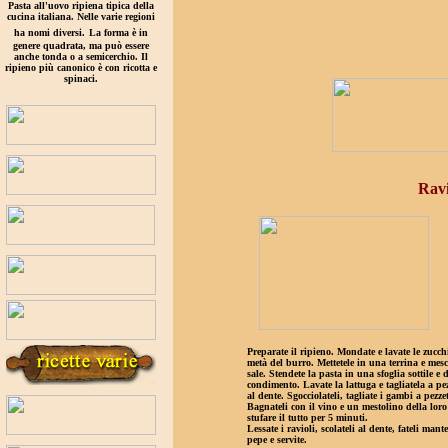
Pasta all'uovo ripiena tipica della
cucina italiana. Nelle varie regioni
ha nomi diversi.
La forma è in
genere quadrata, ma può essere
anche tonda o a semicerchio. Il
ripieno più canonico è con ricotta e
spinaci.
Ravi
Preparate il ripieno. Mondate e lavate le zucchi
metà del burro. Mettetele in una terrina e mesc
sale. Stendete la pasta in una sfoglia sottile e 
condimento. Lavate la lattuga e tagliatela a pe
al dente. Sgocciolateli, tagliate i gambi a pezzet
Bagnateli con il vino e un mestolino della loro 
stufare il tutto per 5 minuti.
Lessate i ravioli, scolateli al dente, fateli man
pepe e servite.