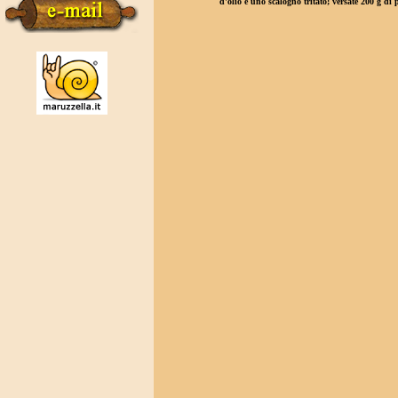
d'olio e uno scalogno tritato; versate 200 g di p