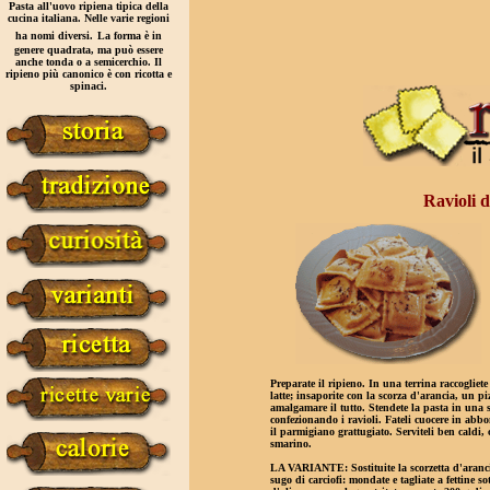
Pasta all'uovo ripiena tipica della
cucina italiana. Nelle varie regioni
ha nomi diversi.
La forma è in
genere quadrata, ma può essere
anche tonda o a semicerchio. Il
ripieno più canonico è con ricotta e
spinaci.
Ravioli d
Preparate il ripieno. In una terrina raccogliete
latte; insaporite con la scorza d'arancia, un pi
amalgamare il tutto. Stendete la pasta in una sfo
confezionando i ravioli. Fateli cuocere in abbon
il par­migiano grattugiato. Serviteli ben caldi, 
smarino.
LA VARIANTE:
Sostituite la scorzetta d'aranc
sugo di carciofi: mondate e tagliate a fettine sot