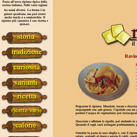
Pasta all'uovo ripiena tipica della
cucina italiana. Nelle varie regioni
ha nomi diversi.
La forma è in
genere quadrata, ma può essere
anche tonda o a semicerchio. Il
ripieno più canonico è con ricotta e
spinaci.
Ravio
-
-
-
-
-
-
Preparate il ripieno. Mondate, lavate e sbucciat
cospargetele con sale grosso. Copritele con un 
perdere l'acqua di vegetazione; poi risciacquatel
Sbucciate e affettate le cipolle, poi stufatele 
Quando il ragù sarà asciugato perfettamente, p
Stendete la pasta in una sfoglia e, con il ripie
salata, scolateli al dente e servite li caldi, con