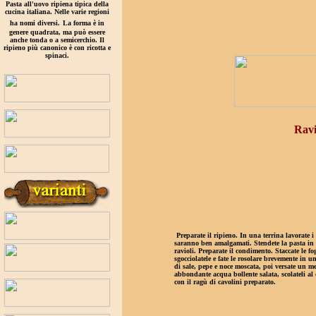
Pasta all'uovo ripiena tipica della
cucina italiana. Nelle varie regioni
ha nomi diversi.
La forma è in
genere quadrata, ma può essere
anche tonda o a semicerchio. Il
ripieno più canonico è con ricotta e
spinaci.
Ravi
Preparate il ripieno. In una terrina lavorate i
saranno ben amalgamati. Stendete la pasta in un
ravioli. Preparate il condimento. Staccate le fog
sgocciolatele e fate le rosolare brevemente in u
di sale, pepe e noce moscata, poi versate un mes
abbondante acqua bollente salata, scolateli al d
con il ragù di cavolini preparato.